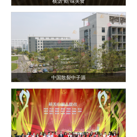
横沥“鹅”味美食
中国散裂中子源