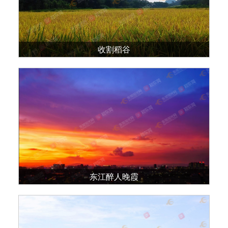
收割稻谷
东江醉人晚霞