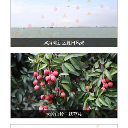
滨海湾新区夏日风光
大岭山岭丰糯荔枝