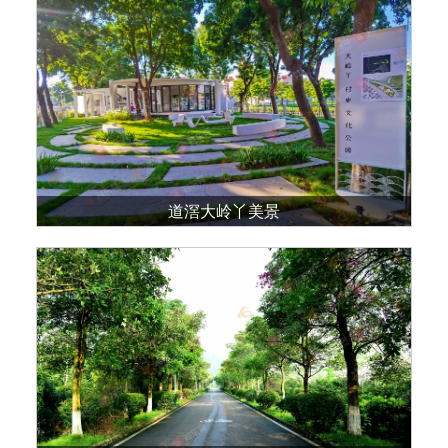
道滘大岭丫美景