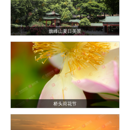
旗峰山夏日美景
桥头荷花节