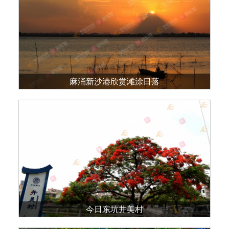
麻涌新沙港欣赏滩涂日落
今日东坑井美村