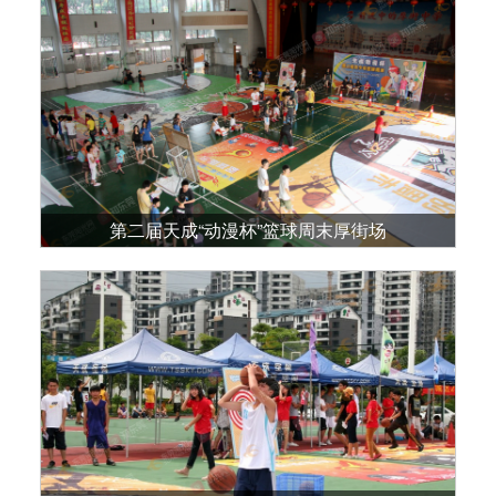
第二届天成“动漫杯”篮球周末厚街场