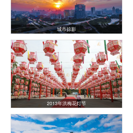
城市掠影
‎2013‎年‎洪梅花灯节