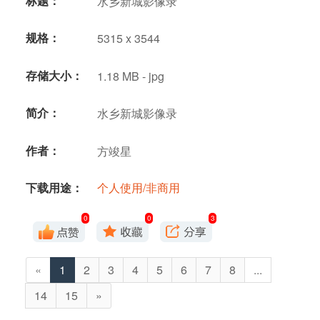
标题：
水乡新城影像录
规格：
5315 x 3544
存储大小：
1.18 MB - jpg
简介：
水乡新城影像录
作者：
方竣星
下载用途：
个人使用/非商用
0
0
3
«
1
2
3
4
5
6
7
8
...
14
15
»