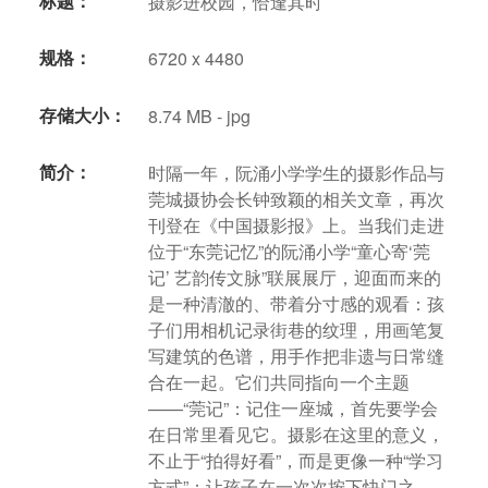
标题：
摄影进校园，恰逢其时
规格：
6720 x 4480
存储大小：
8.74 MB - jpg
简介：
时隔一年，阮涌小学学生的摄影作品与
莞城摄协会长钟致颖的相关文章，再次
刊登在《中国摄影报》上。当我们走进
位于“东莞记忆”的阮涌小学“童心寄‘莞
记’ 艺韵传文脉”联展展厅，迎面而来的
是一种清澈的、带着分寸感的观看：孩
子们用相机记录街巷的纹理，用画笔复
写建筑的色谱，用手作把非遗与日常缝
合在一起。它们共同指向一个主题
——“莞记”：记住一座城，首先要学会
在日常里看见它。摄影在这里的意义，
不止于“拍得好看”，而是更像一种“学习
方式”：让孩子在一次次按下快门之